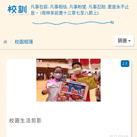
凡事包容, 凡事相信, 凡事盼望, 凡事忍耐, 愛是永不止
息。 (哥林多前書十三章七至八節上)
篩選
校園相簿
23
校園生活剪影
2021-03-04