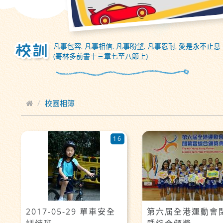
凡事包容, 凡事相信, 凡事盼望, 凡事忍耐, 愛是永不止息
(哥林多前書十三章七至八節上)
校園相簿
16
2017-05-29 單車安全
第六屆全港運動會