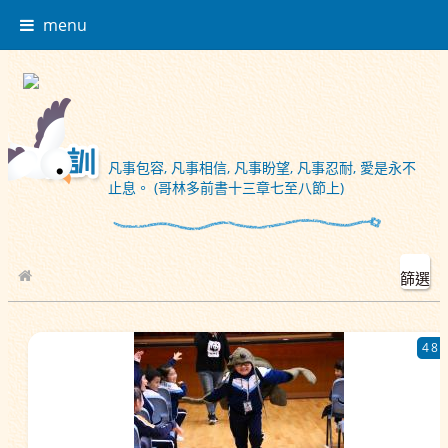
menu
凡事包容, 凡事相信, 凡事盼望, 凡事忍耐, 愛是永不
止息。 (哥林多前書十三章七至八節上)
篩選
校園相簿
48