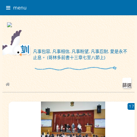
menu
凡事包容, 凡事相信, 凡事盼望, 凡事忍耐, 愛是永不
止息。 (哥林多前書十三章七至八節上)
篩選
校園相簿
17