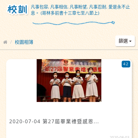
凡事包容, 凡事相信, 凡事盼望, 凡事忍耐, 愛是永不止
息。 (哥林多前書十三章七至八節上)
篩選
校園相簿
42
2020-07-04 第27屆畢業禮暨感恩...
2020-08-03