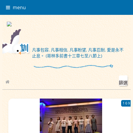
menu
凡事包容, 凡事相信, 凡事盼望, 凡事忍耐, 愛是永不
止息。 (哥林多前書十三章七至八節上)
篩選
校園相簿
169