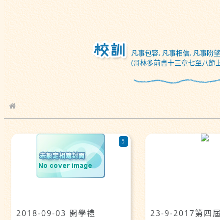
凡事包容, 凡事相信, 凡事盼望
(哥林多前書十三章七至八節上
校園相簿
5
2018-09-03 開學禮
23-9-2017第