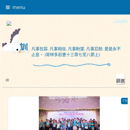
menu
凡事包容, 凡事相信, 凡事盼望, 凡事忍耐, 愛是永不
止息。 (哥林多前書十三章七至八節上)
篩選
校園相簿
79