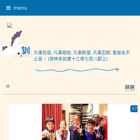
menu
凡事包容, 凡事相信, 凡事盼望, 凡事忍耐, 愛是永不
止息。 (哥林多前書十三章七至八節上)
篩選
校園相簿
97