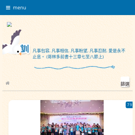
menu
凡事包容, 凡事相信, 凡事盼望, 凡事忍耐, 愛是永不
止息。 (哥林多前書十三章七至八節上)
篩選
校園相簿
79