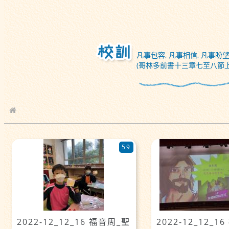
凡事包容, 凡事相信, 凡事盼望
(哥林多前書十三章七至八節上
校園相簿
59
2022-12_12_16 福音周_聖
2022-12_12_1