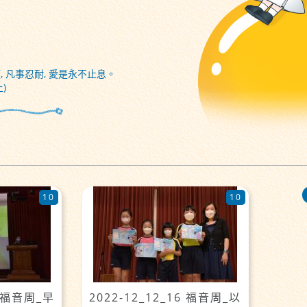
, 凡事忍耐, 愛是永不止息。
)
10
10
6 福音周_早
2022-12_12_16 福音周_以