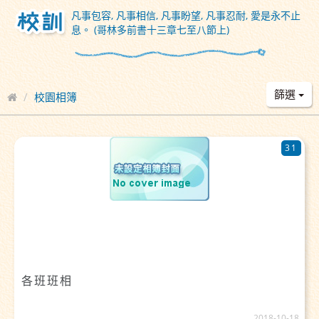
凡事包容, 凡事相信, 凡事盼望, 凡事忍耐, 愛是永不止
息。 (哥林多前書十三章七至八節上)
篩選
校園相簿
31
各班班相
2018-10-18