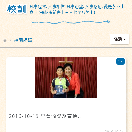
凡事包容, 凡事相信, 凡事盼望, 凡事忍耐, 愛是永不止
息。 (哥林多前書十三章七至八節上)
篩選
校園相簿
17
2016-10-19 早會頒獎及宣傳...
2016-10-24