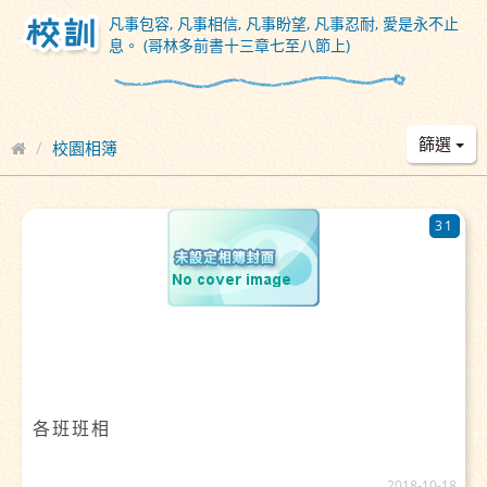
凡事包容, 凡事相信, 凡事盼望, 凡事忍耐, 愛是永不止
息。 (哥林多前書十三章七至八節上)
篩選
校園相簿
31
各班班相
2018-10-18