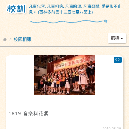
凡事包容, 凡事相信, 凡事盼望, 凡事忍耐, 愛是永不止
息。 (哥林多前書十三章七至八節上)
篩選
校園相簿
92
1819 音樂科花絮
2019-08-26