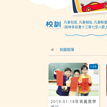
凡事包容, 凡事相信, 凡事盼望
(哥林多前書十三章七至八節上
校園相簿
148
2019-01-18年宵義賣學