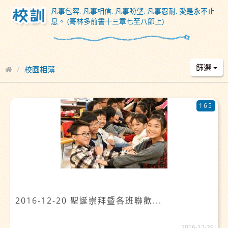
凡事包容, 凡事相信, 凡事盼望, 凡事忍耐, 愛是永不止
息。 (哥林多前書十三章七至八節上)
篩選
校園相簿
165
2016-12-20 聖誕崇拜暨各班聯歡...
2016-12-29