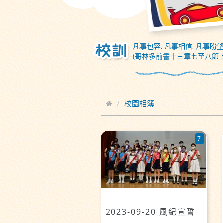
凡事包容, 凡事相信, 凡事盼望
(哥林多前書十三章七至八節上
校園相簿
7
2023-09-20 風紀宣誓