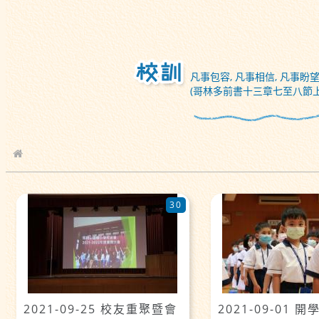
凡事包容, 凡事相信, 凡事盼望
(哥林多前書十三章七至八節上
校園相簿
30
2021-09-25 校友重聚暨會
2021-09-01 開