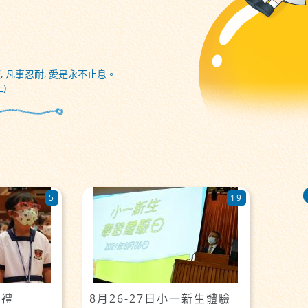
, 凡事忍耐, 愛是永不止息。
)
5
19
學禮
8月26-27日小一新生體驗