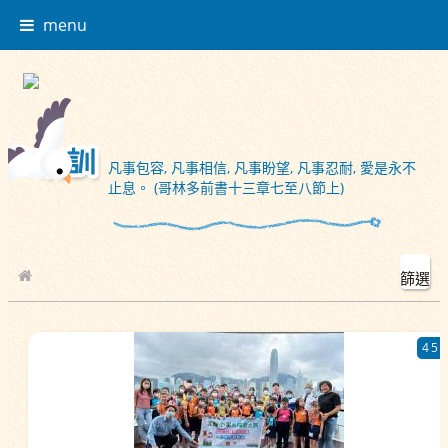
menu
凡事包容, 凡事相信, 凡事盼望, 凡事忍耐, 愛是永不
止息。 (哥林多前書十三章七至八節上)
篩選
校園相簿
45