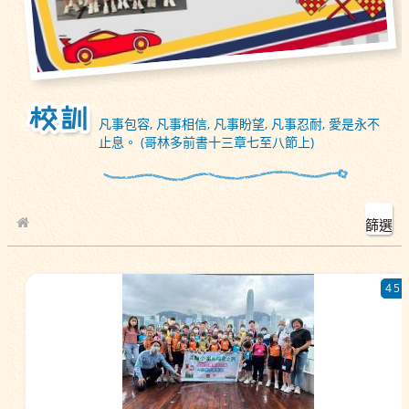
凡事包容, 凡事相信, 凡事盼望, 凡事忍耐, 愛是永不
止息。 (哥林多前書十三章七至八節上)
篩選
校園相簿
45