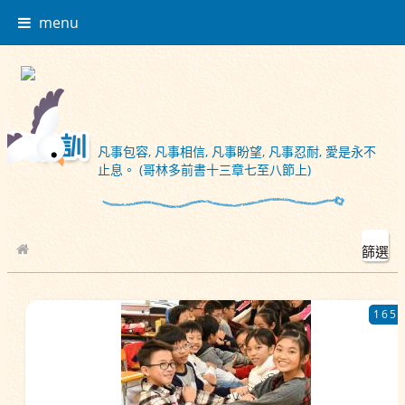
menu
凡事包容, 凡事相信, 凡事盼望, 凡事忍耐, 愛是永不
止息。 (哥林多前書十三章七至八節上)
篩選
校園相簿
165