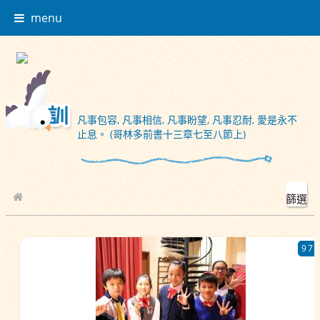
menu
凡事包容, 凡事相信, 凡事盼望, 凡事忍耐, 愛是永不
止息。 (哥林多前書十三章七至八節上)
篩選
校園相簿
97