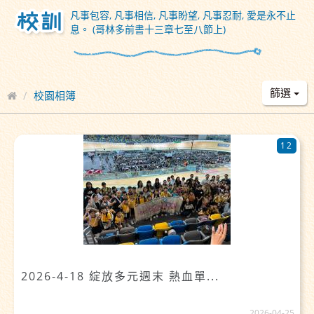
凡事包容, 凡事相信, 凡事盼望, 凡事忍耐, 愛是永不止
息。 (哥林多前書十三章七至八節上)
篩選
校園相簿
12
2026-4-18 綻放多元週末 熱血單...
2026-04-25