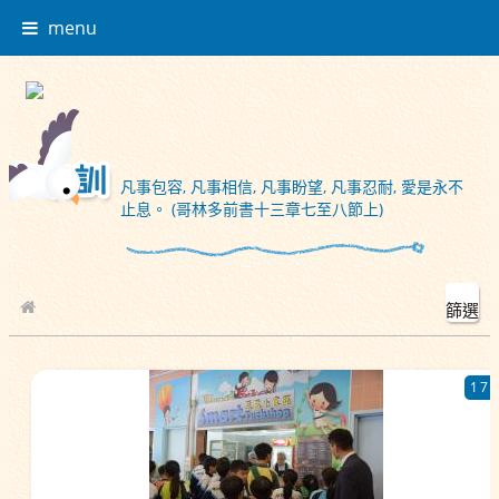
menu
凡事包容, 凡事相信, 凡事盼望, 凡事忍耐, 愛是永不
止息。 (哥林多前書十三章七至八節上)
篩選
校園相簿
17