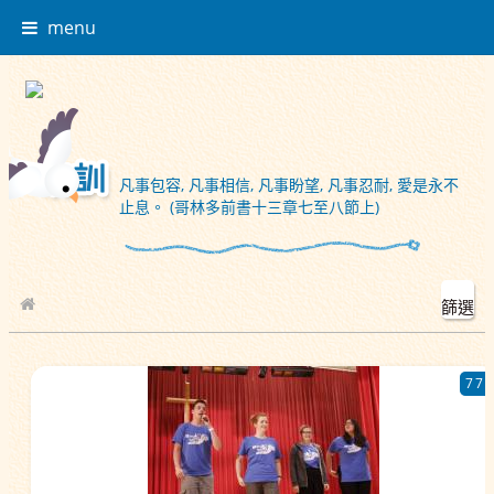
menu
凡事包容, 凡事相信, 凡事盼望, 凡事忍耐, 愛是永不
止息。 (哥林多前書十三章七至八節上)
篩選
校園相簿
77