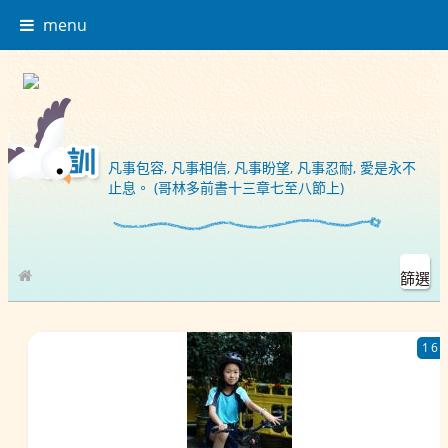
menu
凡事包容, 凡事相信, 凡事盼望, 凡事忍耐, 愛是永不
止息。 (哥林多前書十三章七至八節上)
篩選
校園相簿
16