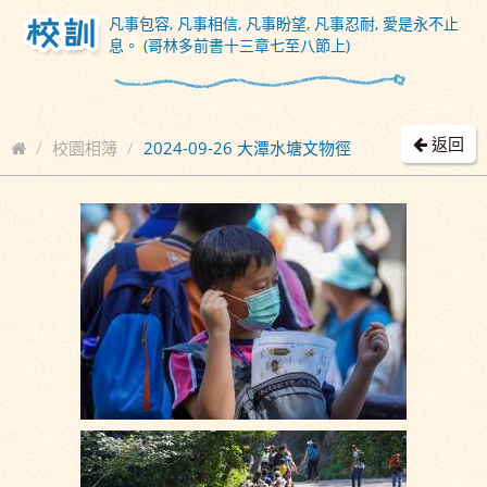
凡事包容, 凡事相信, 凡事盼望, 凡事忍耐, 愛是永不止
息。 (哥林多前書十三章七至八節上)
返回
校園相簿
2024-09-26 大潭水塘文物徑