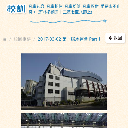
凡事包容, 凡事相信, 凡事盼望, 凡事忍耐, 愛是永不止
息。 (哥林多前書十三章七至八節上)
返回
校園相簿
2017-03-02 第一屆水運會 Part 1