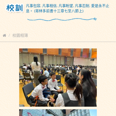
凡事包容, 凡事相信, 凡事盼望, 凡事忍耐, 愛是永不止
息。 (哥林多前書十三章七至八節上)
校園相簿
2025-11-8【可持續發展教育學程計劃 生命小領袖】
返回