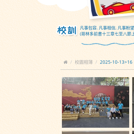
凡事包容, 凡事相信, 凡事盼望
(哥林多前書十三章七至八節上
校園相簿
2025-10-13