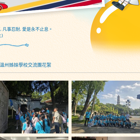
, 凡事忍耐, 愛是永不止息。
)
>16 溫州姊妹學校交流團花絮