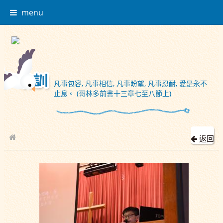
menu
凡事包容, 凡事相信, 凡事盼望, 凡事忍耐, 愛是永不
止息。 (哥林多前書十三章七至八節上)
返回
校園相簿
2019-11-06 學生會選舉