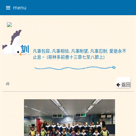
menu
凡事包容, 凡事相信, 凡事盼望, 凡事忍耐, 愛是永不
止息。 (哥林多前書十三章七至八節上)
返回
校園相簿
2018-12-21 參觀國泰城