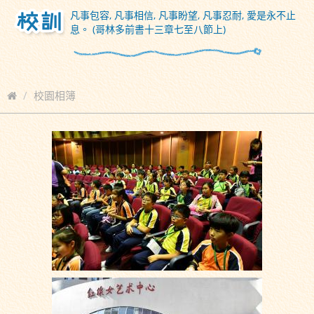
凡事包容, 凡事相信, 凡事盼望, 凡事忍耐, 愛是永不止
息。 (哥林多前書十三章七至八節上)
校園相簿
2017-10-13-14 五年級「同根同心」佛山及廣州交流
返回