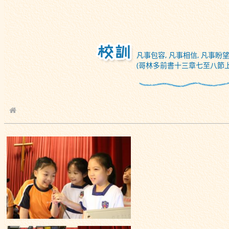
凡事包容, 凡事相信, 凡事盼望
(哥林多前書十三章七至八節上
校園相簿
2017-05-24 早會頒獎