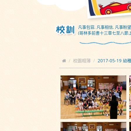
凡事包容, 凡事相信, 凡事盼望
(哥林多前書十三章七至八節上
校園相簿
2017-05-19