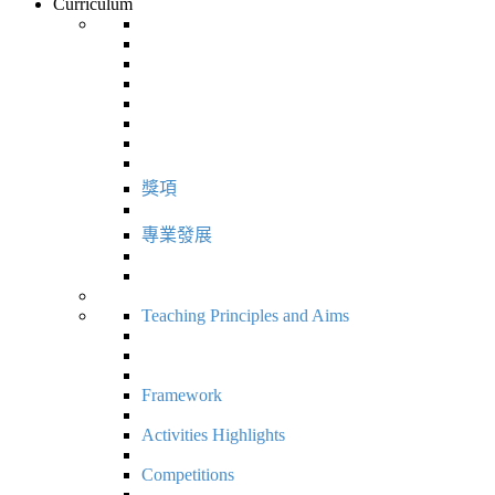
Curriculum
獎項
專業發展
Teaching Principles and Aims
Framework
Activities Highlights
Competitions