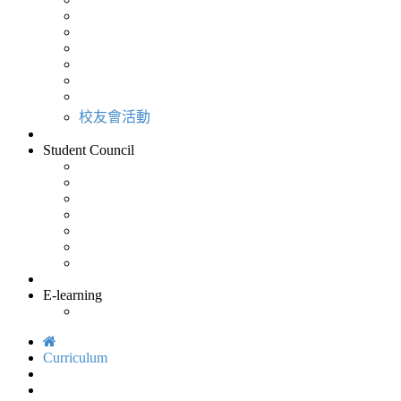
校友會活動
Student Council
E-learning
Curriculum