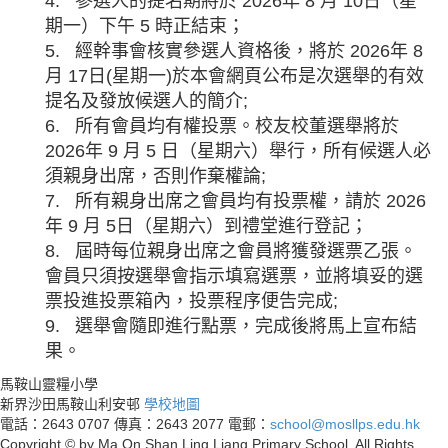
4. 參選人的提名期將於 2026年 8 月 10日（星
期一）下午 5 時正結束；
5. 經幹事會核實參選人資格後，將於 2026年 8
月 17日(星期一)於本會網頁公布是次選舉的有效
提名及發放候選人的簡介;
6. 所有會員均有權投票。校友校董選舉將於
2026年 9 月 5 日（星期六）舉行，所有候選人必
須親身出席，否則作棄權論;
7. 所有親身出席之會員均有投票權，請於 2026
年 9 月 5日（星期六）到禮堂進行登記；
8. 屆時每位親身出席之會員將獲發選票乙張。
會員只須按選舉會指示填寫選票，並將填妥的選
票投進投票箱內，投票程序便告完成;
9. 選舉會隨即進行點票，完成後將馬上宣布結
果。
馬鞍山靈糧小學
新界沙田馬鞍山利安邨
學校地圖
電話：2643 0707
傳真：2643 2077
電郵：
school@mosllps.edu.hk
Copyright © by Ma On Shan Ling Liang Primary School. All Rights