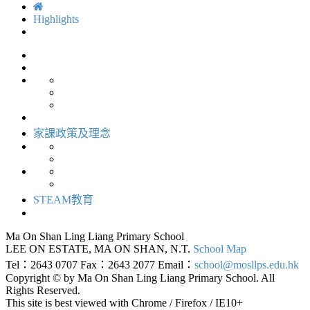
Highlights
家課政策及理念
STEAM教育
Ma On Shan Ling Liang Primary School
LEE ON ESTATE, MA ON SHAN, N.T.
School Map
Tel：2643 0707
Fax：2643 2077
Email：
school@mosllps.edu.hk
Copyright © by Ma On Shan Ling Liang Primary School. All
Rights Reserved.
This site is best viewed with Chrome / Firefox / IE10+